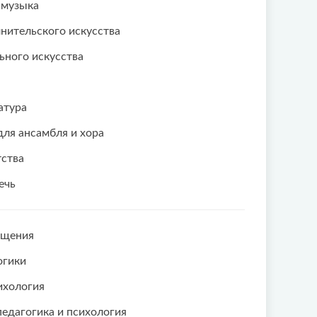
 музыка
нительского искусства
ьного искусства
атура
ля ансамбля и хора
тства
ечь
бщения
огики
ихология
едагогика и психология