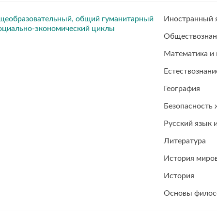
щеобразовательный, общий гуманитарный
Иностранный 
оциально-экономический циклы
Обществознан
Математика и
Естествознани
География
Безопасность 
Русский язык и
Литература
История миров
История
Основы фило