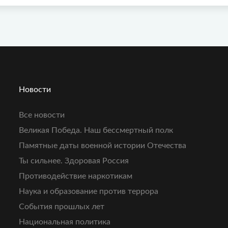
Новости
Все новости
Великая Победа. Наш бессмертный полк
Памятные даты военной истории Отечества
Ты сильнее. Здоровая Россия
Противодействие наркотикам
Наука и образование против террора
События прошлых лет
Национальная политика