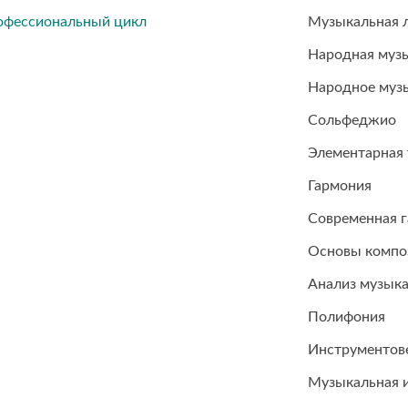
офессиональный цикл
Музыкальная 
Народная музы
Народное музы
Сольфеджио
Элементарная 
Гармония
Современная 
Основы компо
Анализ музык
Полифония
Инструментове
Музыкальная 