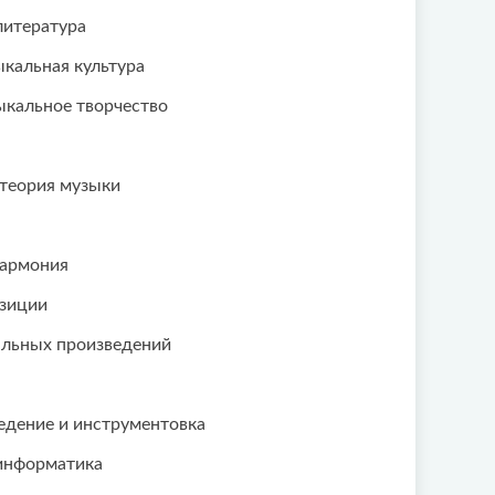
литература
кальная культура
кальное творчество
теория музыки
гармония
зиции
альных произведений
дение и инструментовка
информатика