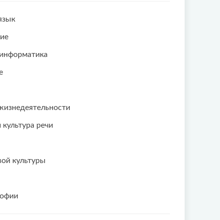
язык
ие
 информатика
е
жизнедеятельности
 культура речи
ой культуры
софии