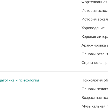
Фортепианная
История испол
История вокал
Хороведение
Хоровая литер
Аранжировка д
Основы реген
Сценическая р
агогика и психология
Психология о
Основы педаг
Возрастная пс
Музыкальная п