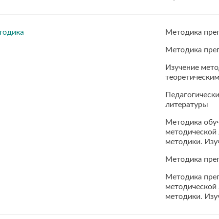
тодика
Методика пре
Методика пре
Изучение мето
теоретически
Педагогически
литературы
Методика обуч
методической 
методики. Из
Методика пре
Методика преп
методической 
методики. Из