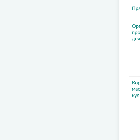
Пр
Орг
про
дея
Кор
ма
кул