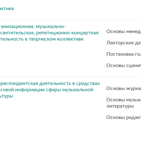
актика
анизационная, музыкально-
Основы менед
светительская, репетиционно-концертная
тельность в творческом коллективе
Лекторское д
Постановка го
Основы сценич
респондентская деятельность в средствах
Основы журна
ссовой информации сферы музыкальной
ьтуры
Основы музыка
литературы
Основы редакт